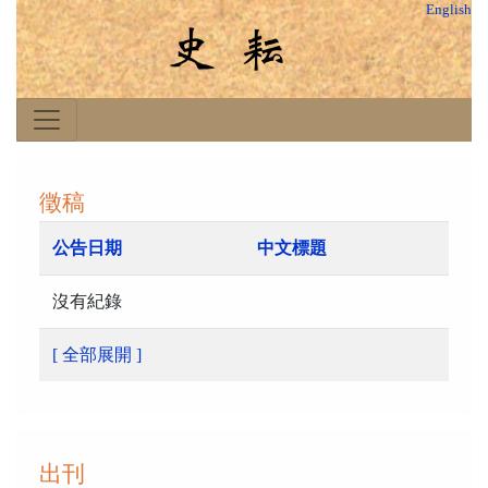
English
徵稿
公告日期
中文標題
沒有紀錄
[ 全部展開 ]
出刊