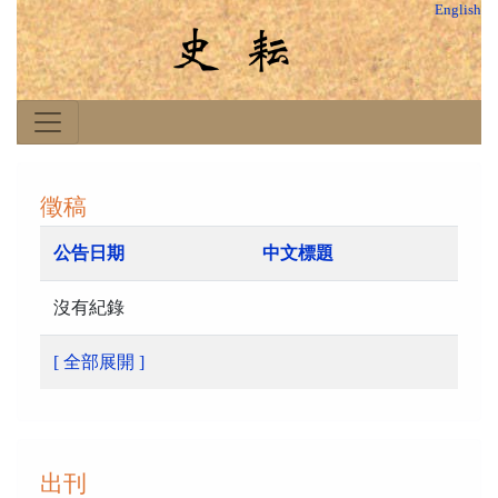
English
徵稿
公告日期
中文標題
沒有紀錄
[ 全部展開 ]
出刊