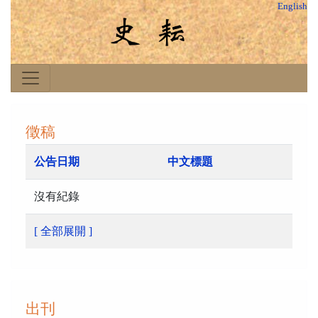
English
徵稿
公告日期
中文標題
沒有紀錄
[ 全部展開 ]
出刊