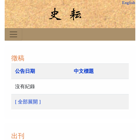
English
徵稿
公告日期
中文標題
沒有紀錄
[ 全部展開 ]
出刊