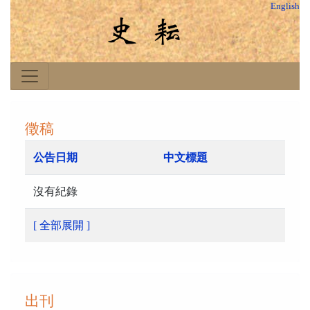
English
徵稿
公告日期
中文標題
沒有紀錄
[ 全部展開 ]
出刊