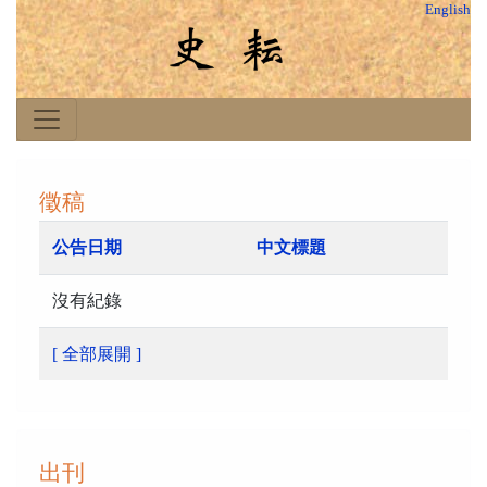
English
徵稿
公告日期
中文標題
沒有紀錄
[ 全部展開 ]
出刊