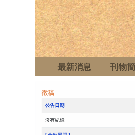
最新消息
刊物
徵稿
公告日期
沒有紀錄
[ 全部展開 ]