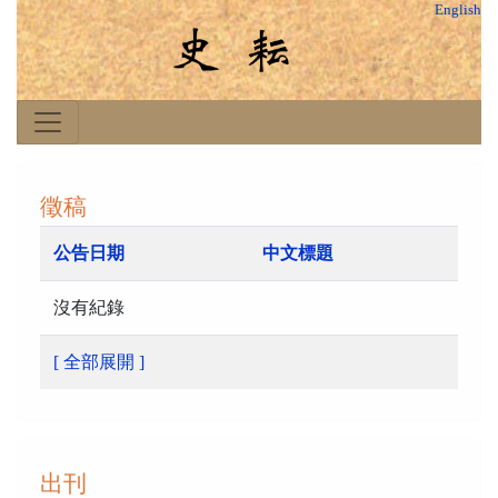
English
徵稿
公告日期
中文標題
沒有紀錄
[ 全部展開 ]
出刊