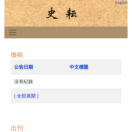
English
徵稿
公告日期
中文標題
沒有紀錄
[ 全部展開 ]
出刊