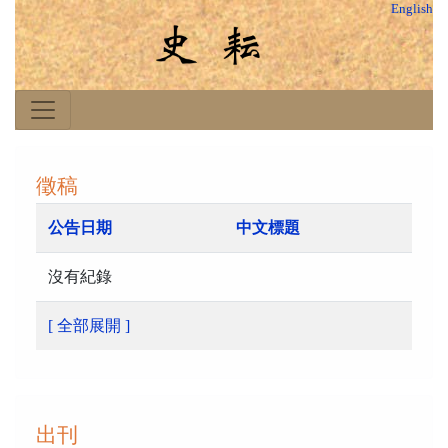
English
徵稿
公告日期
中文標題
沒有紀錄
[ 全部展開 ]
出刊