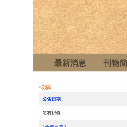
最新消息
刊物
徵稿
公告日期
沒有紀錄
[ 全部展開 ]