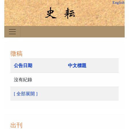
English
徵稿
公告日期
中文標題
沒有紀錄
[ 全部展開 ]
出刊