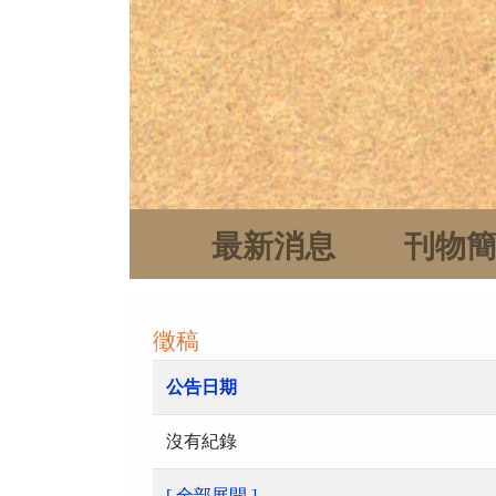
最新消息
刊物
徵稿
公告日期
沒有紀錄
[ 全部展開 ]