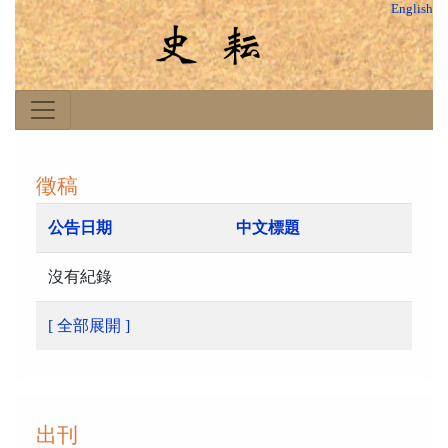
English
徵稿
公告日期
中文標題
沒有紀錄
[ 全部展開 ]
出刊