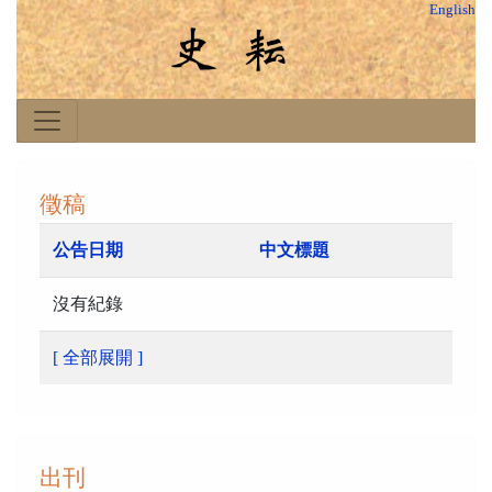
English
徵稿
公告日期
中文標題
沒有紀錄
[ 全部展開 ]
出刊