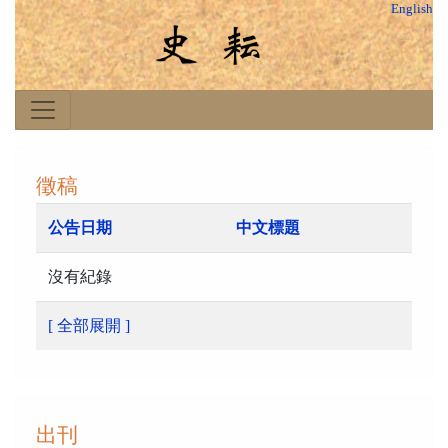
English
徵稿
公告日期
中文標題
沒有紀錄
[ 全部展開 ]
出刊