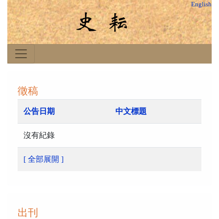
English
徵稿
公告日期
中文標題
沒有紀錄
[ 全部展開 ]
出刊