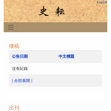
English
徵稿
公告日期
中文標題
沒有紀錄
[ 全部展開 ]
出刊