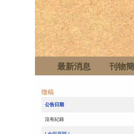
最新消息
刊物
徵稿
公告日期
沒有紀錄
[ 全部展開 ]