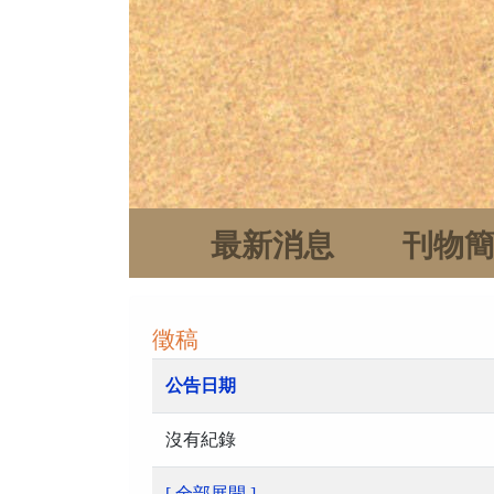
最新消息
刊物
徵稿
公告日期
沒有紀錄
[ 全部展開 ]