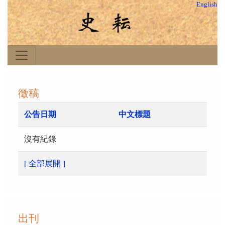
English
徵稿
公告日期
中文標題
沒有紀錄
[ 全部展開 ]
出刊