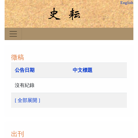
English
徵稿
公告日期
中文標題
沒有紀錄
[ 全部展開 ]
出刊