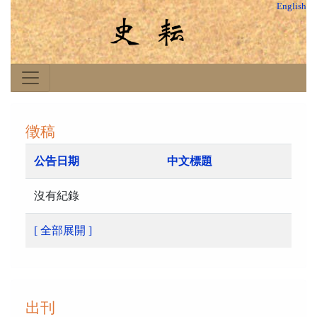
English
徵稿
公告日期
中文標題
沒有紀錄
[ 全部展開 ]
出刊