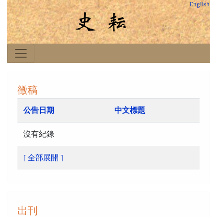
English
徵稿
公告日期
中文標題
沒有紀錄
[ 全部展開 ]
出刊