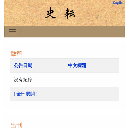
English
徵稿
公告日期
中文標題
沒有紀錄
[ 全部展開 ]
出刊