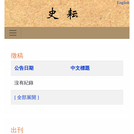
English
徵稿
公告日期
中文標題
沒有紀錄
[ 全部展開 ]
出刊