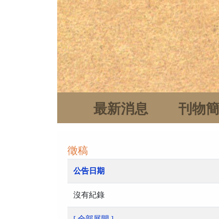
最新消息
刊物
徵稿
公告日期
沒有紀錄
[ 全部展開 ]