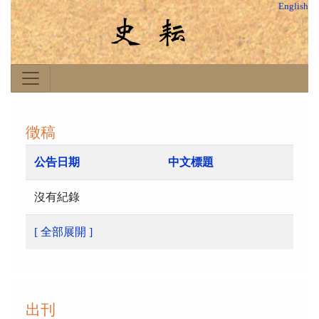
English
徵稿
公告日期
中文標題
沒有紀錄
[ 全部展開 ]
出刊