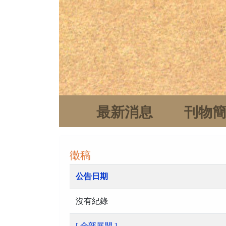
最新消息
刊物
徵稿
公告日期
沒有紀錄
[ 全部展開 ]