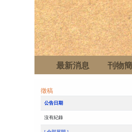
最新消息
刊物
徵稿
公告日期
沒有紀錄
[ 全部展開 ]