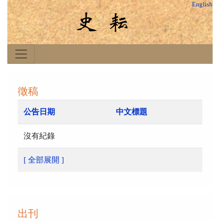
English
徵稿
公告日期
中文標題
沒有紀錄
[ 全部展開 ]
出刊