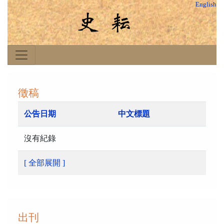
English
徵稿
公告日期
中文標題
沒有紀錄
[ 全部展開 ]
出刊