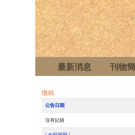
最新消息
刊物
徵稿
公告日期
沒有紀錄
[ 全部展開 ]