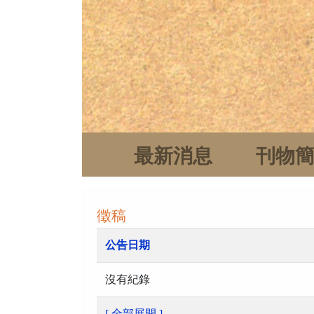
最新消息
刊物
徵稿
公告日期
沒有紀錄
[ 全部展開 ]