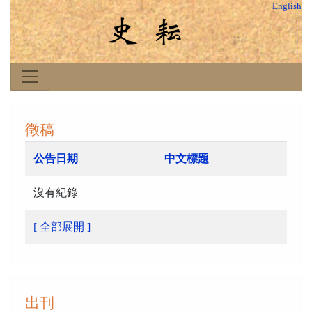
English
徵稿
公告日期
中文標題
沒有紀錄
[ 全部展開 ]
出刊