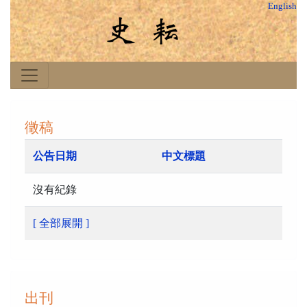
English
徵稿
公告日期
中文標題
沒有紀錄
[ 全部展開 ]
出刊