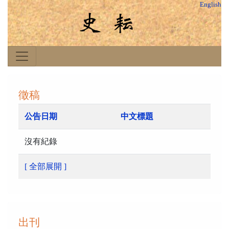
English
徵稿
公告日期
中文標題
沒有紀錄
[ 全部展開 ]
出刊