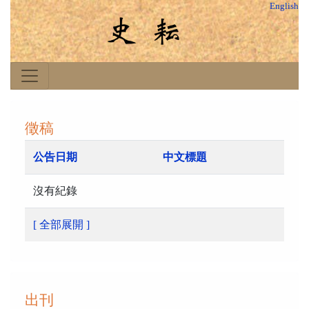
English
徵稿
公告日期
中文標題
沒有紀錄
[ 全部展開 ]
出刊