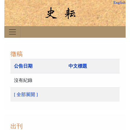
English
徵稿
公告日期
中文標題
沒有紀錄
[ 全部展開 ]
出刊