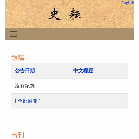
English
徵稿
公告日期
中文標題
沒有紀錄
[ 全部展開 ]
出刊