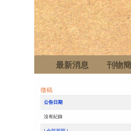
最新消息
刊物
徵稿
公告日期
沒有紀錄
[ 全部展開 ]