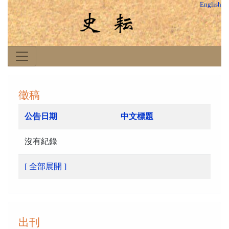
English
徵稿
公告日期
中文標題
沒有紀錄
[ 全部展開 ]
出刊