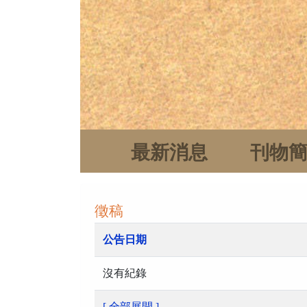
最新消息
刊物
徵稿
公告日期
沒有紀錄
[ 全部展開 ]