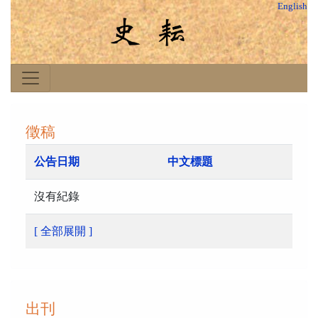
English
徵稿
公告日期
中文標題
沒有紀錄
[ 全部展開 ]
出刊