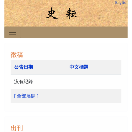
English
徵稿
公告日期
中文標題
沒有紀錄
[ 全部展開 ]
出刊