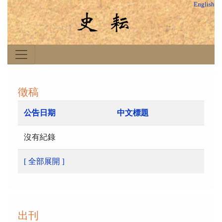
English
徵稿
公告日期
中文標題
沒有紀錄
[ 全部展開 ]
出刊