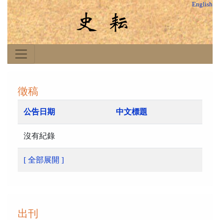
English
徵稿
公告日期
中文標題
沒有紀錄
[ 全部展開 ]
出刊