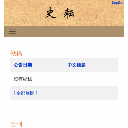
English
徵稿
公告日期
中文標題
沒有紀錄
[ 全部展開 ]
出刊