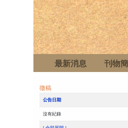
最新消息
刊物
徵稿
公告日期
沒有紀錄
[ 全部展開 ]