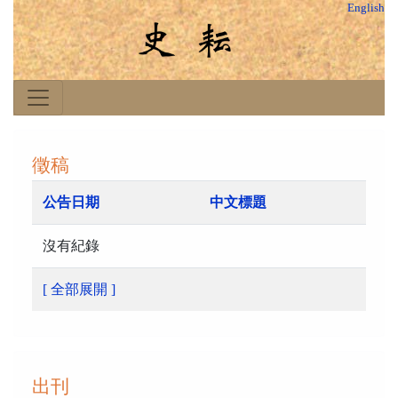
English
徵稿
公告日期
中文標題
沒有紀錄
[ 全部展開 ]
出刊